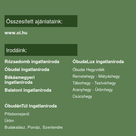
Összesített ajánlataink:
www.oi.hu
Irodáink:
Rózsadomb ingatlaniroda
ÓbudaLux ingatlaniroda
Óbudai ingatlaniroda
Óbudai Hegyvidék
Remetehegy - Mátyáshegy
Békásmegyeri
ingatlaniroda
Táborhegy - Testvérhegy
Balatoni ingatlaniroda
Aranyhegy - Ürömhegy
Csúcshegy
ÓbudánTúl ingatlaniroda
Pilisborosjenő
Üröm
Budakalász, Pomáz, Szentendre