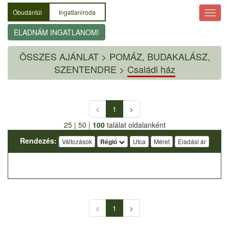
Óbudántúl
Ingatlaniroda
ELADNÁM INGATLANOM!
ÖSSZES AJÁNLAT
>
POMÁZ, BUDAKALÁSZ,
SZENTENDRE >
Családi ház
<
1
>
25
|
50
|
100
találat oldalanként
Rendezés:
Változások
Régió
Utca
Méret
Eladási ár
<
1
>