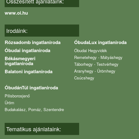
Összesített ajánlataink:
www.oi.hu
Irodáink:
Rózsadomb ingatlaniroda
ÓbudaLux ingatlaniroda
Óbudai ingatlaniroda
Óbudai Hegyvidék
Remetehegy - Mátyáshegy
Békásmegyeri
ingatlaniroda
Táborhegy - Testvérhegy
Balatoni ingatlaniroda
Aranyhegy - Ürömhegy
Csúcshegy
ÓbudánTúl ingatlaniroda
Pilisborosjenő
Üröm
Budakalász, Pomáz, Szentendre
Tematikus ajánlataink: