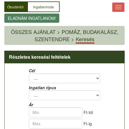
Óbudántúl
Ingatlaniroda
ELADNÁM INGATLANOM!
ÖSSZES AJÁNLAT
>
POMÁZ, BUDAKALÁSZ,
SZENTENDRE >
Keresés
Részletes keresési feltételek
Cél
Ingatlan típus
Ár
Ft-tól
Ft-ig