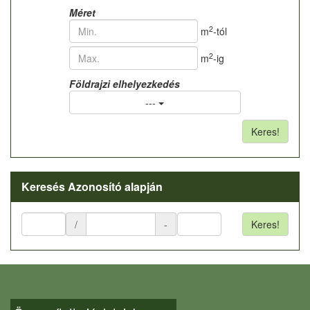
Méret
2
m
-tól
2
m
-ig
Földrajzi elhelyezkedés
---
Keres!
Keresés Azonosító alapján
/
-
Keres!