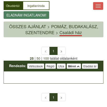
Óbudántúl
Ingatlaniroda
ELADNÁM INGATLANOM!
ÖSSZES AJÁNLAT
>
POMÁZ, BUDAKALÁSZ,
SZENTENDRE >
Családi ház
<
1
>
25
|
50
|
100
találat oldalanként
Rendezés:
Változások
Régió
Utca
Méret
Eladási ár
<
1
>