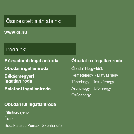
Összesített ajánlataink:
www.oi.hu
Irodáink:
Rózsadomb ingatlaniroda
ÓbudaLux ingatlaniroda
Óbudai ingatlaniroda
Óbudai Hegyvidék
Remetehegy - Mátyáshegy
Békásmegyeri
ingatlaniroda
Táborhegy - Testvérhegy
Balatoni ingatlaniroda
Aranyhegy - Ürömhegy
Csúcshegy
ÓbudánTúl ingatlaniroda
Pilisborosjenő
Üröm
Budakalász, Pomáz, Szentendre